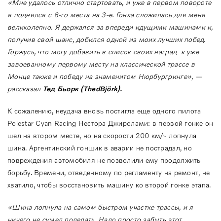
«Мне удалось отлично стартовать, и уже в первом повороте
я поднялся с 6-го места на 3-е. Гонка сложилась для меня
великолепно. Я держался за впереди идущими машинами и,
получив свой шанс, добился одной из моих лучших побед.
Горжусь, что могу добавить в список своих наград к уже
завоеванному первому месту на классической трассе в
Монце также и победу на знаменитом Нюрбургринге», —
рассказал
Тед Бьорк (
Thed
Bj
ö
rk
).
К сожалению, неудача вновь постигла еще одного пилота
Polestar Cyan Racing Нестора Джиролами: в первой гонке он
шел на втором месте, но на скорости 200 км/ч лопнула
шина. Аргентинский гонщик в аварии не пострадал, но
повреждения автомобиля не позволили ему продолжить
борьбу. Времени, отведенному по регламенту на ремонт, не
хватило, чтобы восстановить машину ко второй гонке этапа.
«Шина лопнула на самом быстром участке трассы, и я
ничего не сумел поделать. Надо просто забыть этот