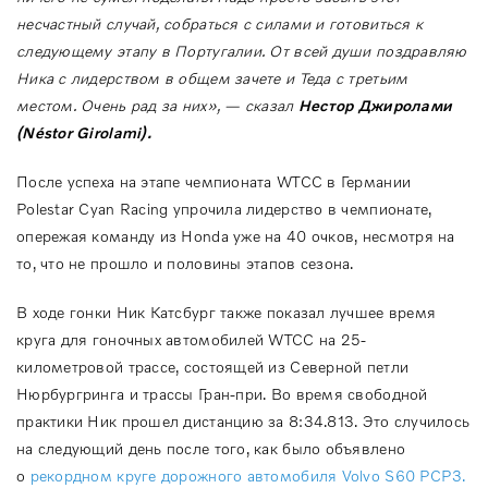
несчастный случай, собраться с силами и готовиться к
следующему этапу в Португалии. От всей души поздравляю
Ника с лидерством в общем зачете и Теда с третьим
местом. Очень рад за них», — сказал
Нестор Джиролами
(
N
é
stor
Girolami
).
После успеха на этапе чемпионата WTCC в Германии
Polestar Cyan Racing упрочила лидерство в чемпионате,
опережая команду из Honda уже на 40 очков, несмотря на
то, что не прошло и половины этапов сезона.
В ходе гонки Ник Катсбург также показал лучшее время
круга для гоночных автомобилей WTCC на 25-
километровой трассе, состоящей из Северной петли
Нюрбургринга и трассы Гран-при. Во время свободной
практики Ник прошел дистанцию за 8:34.813. Это случилось
на следующий день после того, как было объявлено
о
рекордном круге дорожного автомобиля Volvo S60 PCP3.