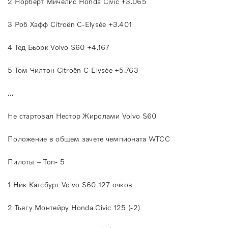
2 Норберт Мичелис Honda Civic +3.065
3 Роб Хафф Citroën C-Elysée +3.401
4 Тед Бьорк Volvo S60 +4.167
5 Том Чилтон Citroën C-Elysée +5.763
…
Не стартовал Нестор Жиролами Volvo S60
Положение в общем зачете чемпионата WTCC
Пилоты – Топ- 5
1 Ник Катсбург Volvo S60 127 очков
2 Тьягу Монтейру Honda Civic 125 (-2)