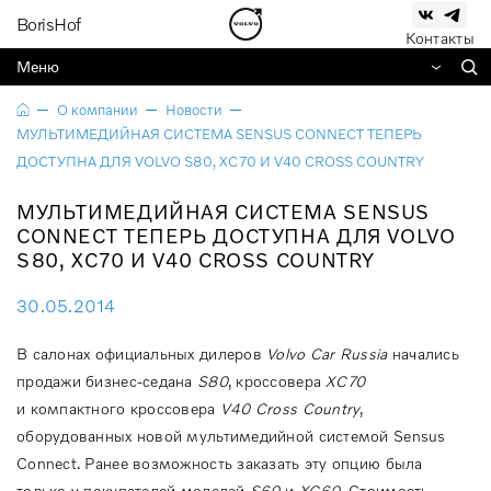
BorisHof
Контакты
Меню
О компании
Новости
МУЛЬТИМЕДИЙНАЯ СИСТЕМА SENSUS CONNECT ТЕПЕРЬ
ДОСТУПНА ДЛЯ VOLVO S80, XC70 И V40 CROSS COUNTRY
МУЛЬТИМЕДИЙНАЯ СИСТЕМА SENSUS
CONNECT ТЕПЕРЬ ДОСТУПНА ДЛЯ VOLVO
S80, XC70 И V40 CROSS COUNTRY
30.05.2014
В салонах официальных дилеров
Volvo Car Russia
начались
продажи бизнес-седана
S80
, кроссовера
XC70
и компактного кроссовера
V40 Cross Country
,
оборудованных новой мультимедийной системой Sensus
Connect. Ранее возможность заказать эту опцию была
только у покупателей моделей
S60
и
XC60
. Стоимость