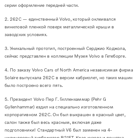
серии оформление передней части.
2. 262C — единственный Volvo, который оклеивался
виниловой пленкой поверх металлической крыши в
заводских условиях.
3. Уникальный прототип, построенный Серджио Коджола,
сейчас представлен в коллекции Музея Volvo в Гетеборге.
4. По заказу Volvo Cars of North America независимая фирма
Solaire выпускала 262C в версии кабриолет, но таких машин
было построено всего пять.
5. Президент Volvo Пер Г. Гилленхаммар (Pehr G
Gyllenhammar) ездил на специально изготовленном
корпоративном 262C. Он был выкрашен в красный цвет,
салон также был весь красным, включая даже
подголовники! Стандартный V6 был заменен на 4-
цилиндровый турбомотор B21ET. Края кузова и решетка