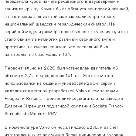
переделала кузов из четырехдверного в двухдверный и
занизила крышу. Крыша была обтянута виниловой пленкой,
а на широких задних стойках красовались три короны —
национальный шведский геральдический символ. На
серийной модели размер корон был слегка увеличен, и это
стало одним из немногих различий серийного купе и
прототипа, не считая, конечно, что последний был
изготовлен на базе модели 164.
Первоначально на 262C был установлен двигатель V6
объемом 2,7 л и мощностью 141 л. с. Этот же мотор
использовался на седане и универсале 260-й серии и
являлся совместной разработкой Volvo с компаниями
Peugeot и Renault. Производились двигатели на заводе в
Дуврене (Франция) под эгидой компании Société Franco-
Suédoise de Moteurs-PRV.
В номенклатуре Volvo он носил индекс B27E, и за счет
изготовленных из алюминия блока цилиндров и головок