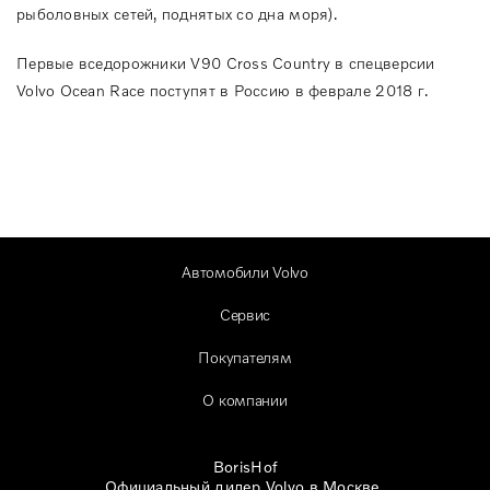
рыболовных сетей, поднятых со дна моря).
Первые вседорожники V90 Cross Country в спецверсии
Volvo Ocean Race поступят в Россию в феврале 2018 г.
Автомобили Volvo
Сервис
Покупателям
О компании
BorisHof
Официальный дилер Volvo в Москве.