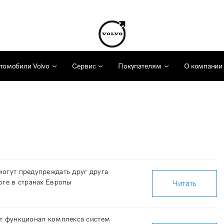
томобили Volvo
Сервис
Покупателям
О компании
огут предупреждать друг друга
оге в странах Европы
Читать
ет функционал комплекса систем