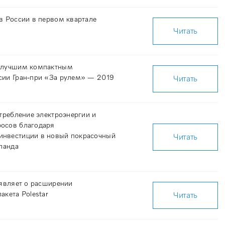
в России в первом квартале
Читать
н лучшим компактным
сии Гран-при «За рулем» — 2019
Читать
отребление электроэнергии и
осов благодаря
инвестиции в новый покрасочный
Читать
сланда
ъявляет о расширении
акета Polestar
Читать