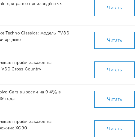
Safe для ранее произведённых
Читать
вке Techno Classica: модель PV36
хи ар-деко
Читать
крывает приём заказов на
 V60 Cross Country
Читать
lvo Cars выросли на 9,4% в
19 года
Читать
крывает приём заказов на
рожник XC90
Читать