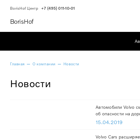
BorisHof Центр
+7 (495) 011-10-01
BorisHof
Ав
Главная
О компании
Новости
Новости
Автомобили Volvo см
об опасности на дор
15.04.2019
Volvo Cars расширя