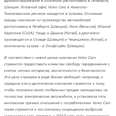
администрирования в основном расположены в Гетеборге,
Швеция. Головной офис Volvo Cars в Азиатско-
Тихоокеанском регионе находится в Шанхае. Основные
заводы компании по производству автомобилей
расположены в Гётеборге (Швеция), Генте (Бельгия), Южной
Каролине (США), Чэнду и Дацине (Китай), а двигатели
производятся в Сковде (Швеция) и Чжанцзякоу (Китай), а
компоненты кузова - в Олофстрём (Швеция).
В соответствии с новой целью компании Volvo Cars
стремится предоставить клиентам свободу передвижения с
учетом личных интересов, экологичности и безопасности.
Эта цель отражена в ряде бизнес-амбиций: например, к
середине этого десятилетия компания стремится к тому,
чтобы половина своих глобальных продаж приходилась на
полностью электрические автомобили, и установила пять
миллионов прямых отношений с потребителями. Volvo Cars
также стремится к постоянному сокращению выбросов
углекислого газа, стремясь к 2040 году стать экологически