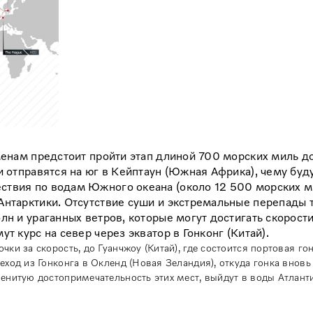
сменам предстоит пройти этап длиной 700 морских миль д
и отправятся на юг в Кейптаун (Южная Африка), чему буд
ствия по водам Южного океана (около 12 500 морских ми
Антарктики. Отсутствие суши и экстремальные перепады 
лн и ураганных ветров, которые могут достигать скорост
т курс на север через экватор в Гонконг (Китай).
и за скорость, до Гуанчжоу (Китай), где состоится портовая гон
ход из Гонконга в Окленд (Новая Зеландия), откуда гонка внов
енитую достопримечательность этих мест, выйдут в воды Атлант