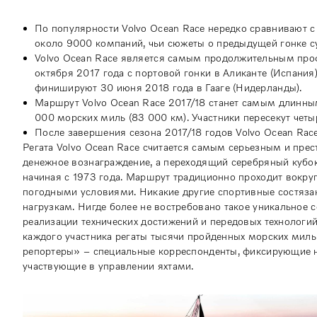
По популярности Volvo Ocean Race нередко сравнивают 
около 9000 компаний, чьи сюжеты о предыдущей гонке с
Volvo Ocean Race является самым продолжительным проф
октября 2017 года с портовой гонки в Аликанте (Испания)
финишируют 30 июня 2018 года в Гааге (Нидерланды).
Маршрут Volvo Ocean Race 2017/18 станет самым длинным
000 морских миль (83 000 км). Участники пересекут четыр
После завершения сезона 2017/18 годов Volvo Ocean Race
Регата Volvo Ocean Race считается самым серьезным и пре
денежное вознаграждение, а переходящий серебряный кубок
начиная с 1973 года. Маршрут традиционно проходит вокру
погодными условиями. Никакие другие спортивные состяз
нагрузкам. Нигде более не востребовано такое уникальное 
реализации технических достижений и передовых технологи
каждого участника регаты тысячи пройденных морских миль
репортеры» – специальные корреспонденты, фиксирующие на
участвующие в управлении яхтами.