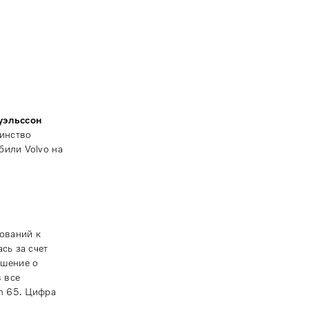
уэльссон
динство
били Volvo на
бований к
сь за счет
ешение о
 все
an 65. Цифра