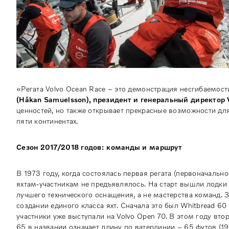
«Регата Volvo Ocean Race – это демонстрация несгибаемости
(Håkan Samuelsson), президент и генеральный директор V
ценностей, но также открывает прекрасные возможности дл
пяти континентах.
Сезон 2017/2018 годов: команды и маршрут
В 1973 году, когда состоялась первая регата (первоначально
яхтам-участникам не предъявлялось. На старт вышли лодки 
лучшего технического оснащения, а не мастерства команд.
создании единого класса яхт. Сначала это был Whitbread 6
участники уже выступали на Volvo Open 70. В этом году втор
65 в названии означает длину по ватерлинии – 65 футов (19,