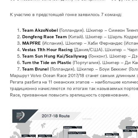
К участию в предстоящей гонке заявилось 7 команд:
Team
AkzoNobel
(Голландия). Шкипер – Симеон Тиенпо
Dongfeng
Race
Team
(Китай). Шкипер – Шарль Кодрел
MAPFRE
(Испания). Шкипер – Хаби Фернандес (Испан
Vestas 11th Hour Racing
(Дания/США). Шкипер – Чарл
Team Sun Hung Kai/Scallywag
(Гонконг). Шкипер – Дэ
Turn the Tide on Plastic
(Португалия). Шкипер – Ди Ка
Team Brunel
(Голландия). Шкипер – Боуи Беккинг (Гол
Маршрут Volvo Ocean Race 2017/18 станет самым длинным з
Регата разбита на 11 океанских этапов – наибольшее колич
традиционно начисляются по итогам так называемых портовы
Race, призванные повысить зрелищность соревнования.