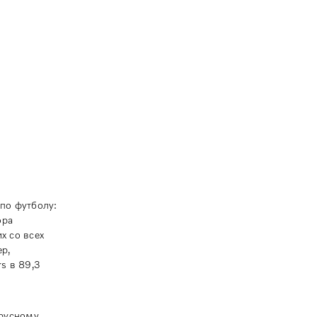
по футболу:
ора
х со всех
р,
s в 89,3
арусному