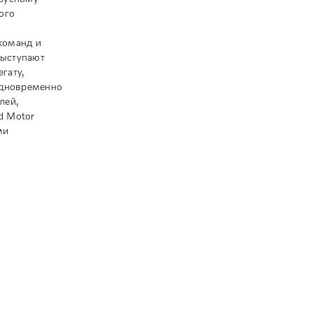
ого
команд и
выступают
гату,
одновременно
лей,
d Motor
ми