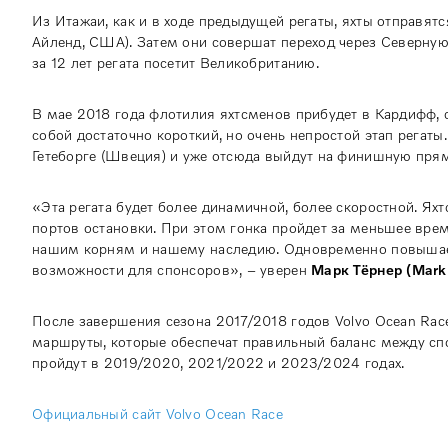
Из Итажаи, как и в ходе предыдущей регаты, яхты отправя
Айленд, США). Затем они совершат переход через Северную
за 12 лет регата посетит Великобританию.
В мае 2018 года флотилия яхтсменов прибудет в Кардифф, ст
собой достаточно короткий, но очень непростой этап регат
Гетеборге (Швеция) и уже отсюда выйдут на финишную прям
«Эта регата будет более динамичной, более скоростной. Ях
портов остановки. При этом гонка пройдет за меньшее вре
нашим корням и нашему наследию. Одновременно повышает
возможности для спонсоров», – уверен
Марк Тёрнер (Mark 
После завершения сезона 2017/2018 годов Volvo Ocean Race
маршруты, которые обеспечат правильный баланс между с
пройдут в 2019/2020, 2021/2022 и 2023/2024 годах.
Официальный сайт Volvo Ocean Race