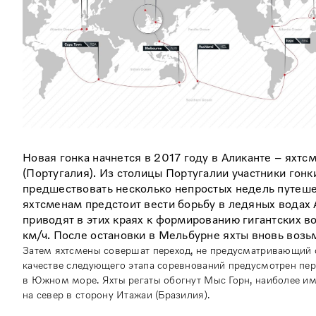
Новая гонка начнется в 2017 году в Аликанте – яхт
(Португалия). Из столицы Португалии участники гонк
предшествовать несколько непростых недель путеше
яхтсменам предстоит вести борьбу в ледяных водах 
приводят в этих краях к формированию гигантских во
км/ч. После остановки в Мельбурне яхты вновь возьму
Затем яхтсмены совершат переход, не предусматривающий очк
качестве следующего этапа соревнований предусмотрен пере
в Южном море. Яхты регаты обогнут Мыс Горн, наиболее им
на север в сторону Итажаи (Бразилия).