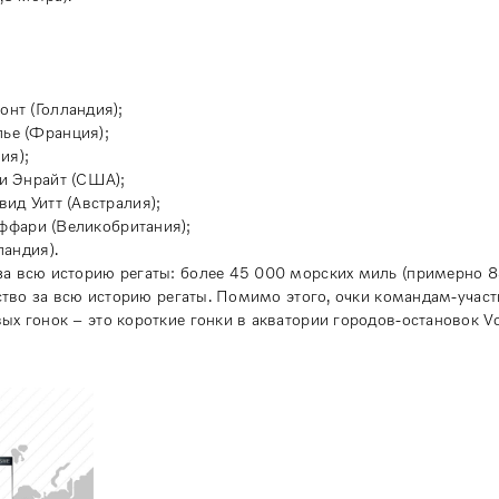
нт (Голландия);
ье (Франция);
ия);
и Энрайт (США);
вид Уитт (Австралия);
ффари (Великобритания);
ландия).
а всю историю регаты: более 45 000 морских миль (примерно 8
ество за всю историю регаты. Помимо этого, очки командам-учас
х гонок – это короткие гонки в акватории городов-остановок V