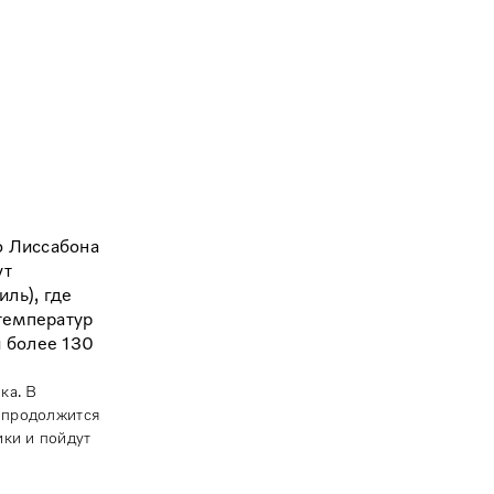
о Лиссабона
ут
ль), где
температур
и более 130
ка. В
ь продолжится
ики и пойдут