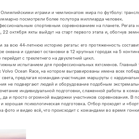
с Олимпийскими играми и чемпионатом мира по футболу: трансл
уммарно посмотрели более полутора миллиарда человек.
ессиональным спортивным соревнованием на планете. Регата н
, 22 октября яхты выйдут на старт первого этапа и, обогнув зем
 за всю 44-летнюю историю регаты: его протяженность состави
е океана и сделают остановки в 12 крупных городах на 5 контине
 перейдет с трехлетнего на двухлетний цикл.
стижным испытанием для профессиональных яхтсменов. Главный 
 Volvo Ocean Race, на котором выгравированы имена всех побед
г света, предлагая командам-участницам маршруты с кардиналь
ания не подвергают людей и оборудование подобным экстремал
сочетание индивидуальной подготовки, слаженной работы в коман
й, да и просто огромной выдержки участников соревнования. В 
 и хорошая психологическая подготовка. Отбор проходят и «бор
 фото и видео всё, что происходит с командами во время гонки,