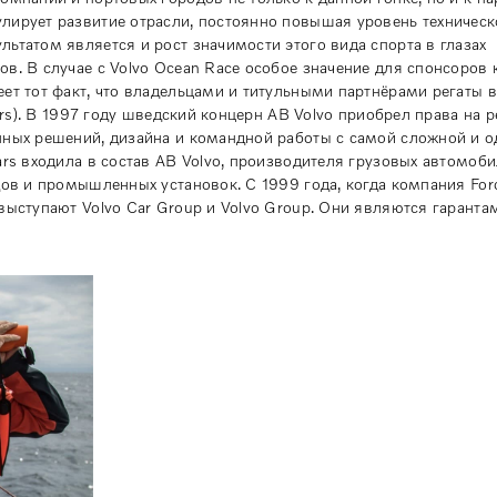
лирует развитие отрасли, постоянно повышая уровень техническ
ьтатом является и рост значимости этого вида спорта в глазах
в. В случае с Volvo Ocean Race особое значение для спонсоров 
ет тот факт, что владельцами и титульными партнёрами регаты 
ars). В 1997 году шведский концерн AB Volvo приобрел права на ре
онных решений, дизайна и командной работы с самой сложной и 
rs входила в состав AB Volvo, производителя грузовых автомоби
дов и промышленных установок. С 1999 года, когда компания For
выступают Volvo Car Group и Volvo Group. Они являются гаранта