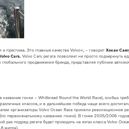
 и престижа. Это главные качества Volvo», – говорит
Хокан Сам
olvo Cars.
Volvo Cars регата позволяет не просто подчеркнуть е
я глобального продвижения бренда, представляя публике автомо
е название гонки – Whitbread Round the World Race), особых тре
различных классов, и в дальнейшем победа чаще всего достигала
 Затем организаторы Volvo Ocean Race приняли революционное р
0 (по первоначальному названию гонки). В гонке 2005/2006 годов
ой раз подряд регата будет проходить на яхтах класса Volvo Oce
8 метра).