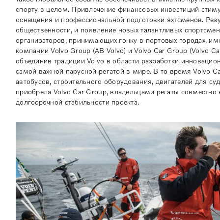
спорту в целом. Привлечение финансовых инвестиций стиму
оснащения и профессиональной подготовки яхтсменов. Резул
общественности, и появление новых талантливых спортсмено
организаторов, принимающих гонку в портовых городах, име
компании Volvo Group (AB Volvo) и Volvo Car Group (Volvo C
объединив традиции Volvo в области разработки инноваци
самой важной парусной регатой в мире. В то время Volvo Ca
автобусов, строительного оборудования, двигателей для су
приобрела Volvo Car Group, владельцами регаты совместно 
долгосрочной стабильности проекта.