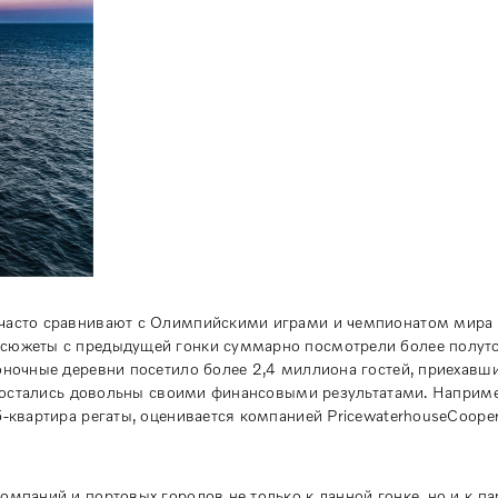
 часто сравнивают с Олимпийскими играми и чемпионатом мира 
 сюжеты с предыдущей гонки суммарно посмотрели более полут
оночные деревни посетило более 2,4 миллиона гостей, приехавши
ы, остались довольны своими финансовыми результатами. Наприме
б-квартира регаты, оценивается компанией PricewaterhouseCooper
омпаний и портовых городов не только к данной гонке, но и к п