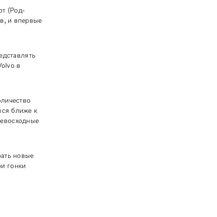
т (Род-
в, и впервые
редставлять
olvo в
оличество
мся ближе к
ревосходные
рать новые
и гонки