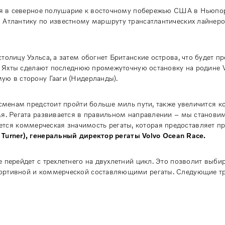
тся в северное полушарие к восточному побережью США в Ньюпор
 Атлантику по известному маршруту трансатлантических лайнеро
олицу Уэльса, а затем обогнет Британские острова, что будет п
ы. Яхты сделают последнюю промежуточную остановку на родине V
ую в сторону Гааги (Нидерланды).
тсменам предстоит пройти больше миль пути, также увеличится к
мя. Регата развивается в правильном направлении – мы станови
ся коммерческая значимость регаты, которая предоставляет п
Turner), генеральный директор регаты Volvo Ocean Race.
 перейдет с трехлетнего на двухлетний цикл. Это позволит выби
портивной и коммерческой составляющими регаты. Следующие тр