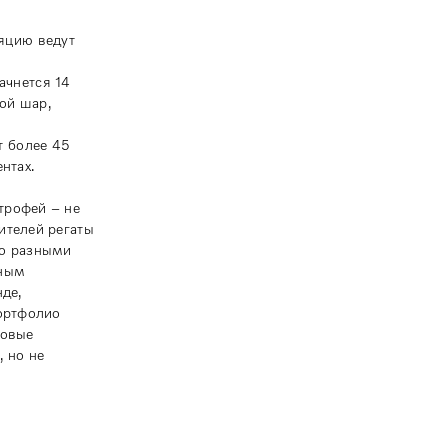
яцию ведут
ачнется 14
ной шар,
т более 45
нтах.
трофей – не
ителей регаты
но разными
ьным
де,
портфолио
товые
 но не