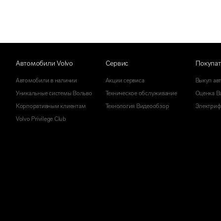
Автомобили Volvo
Сервис
Покупа
Автомобили в наличии
Акции сервиса
Выкуп ав
Уникальные системы Вольво
Техническое обслуживание
Оценка Ва
Корпоративным клиентам
Технология Видеообзор
Электриф
Volvo Privilege Club