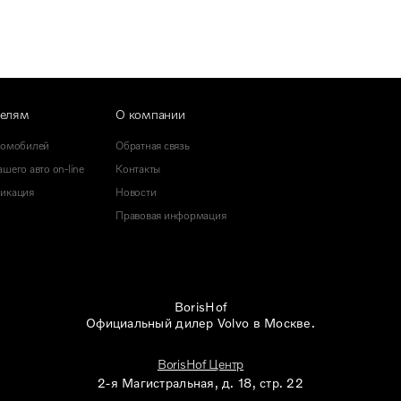
телям
О компании
томобилей
Обратная связь
шего авто on-line
Контакты
икация
Новости
Правовая информация
BorisHof
Официальный дилер Volvo в Москве.
BorisHof Центр
2-я Магистральная, д. 18, стр. 22