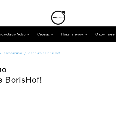
томобили Volvo
Сервис
Покупателям
О компании
 невероятной цене только в BorisHof!
по
 BorisHof!