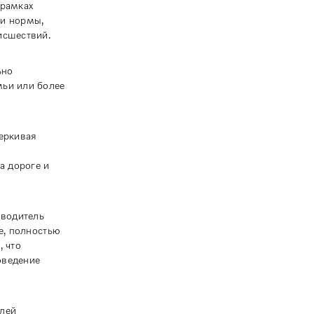
 рамках
 и нормы,
исшествий.
ьно
мьи или более
черкивая
а дороге и
оводитель
е, полностью
, что
оведение
елей