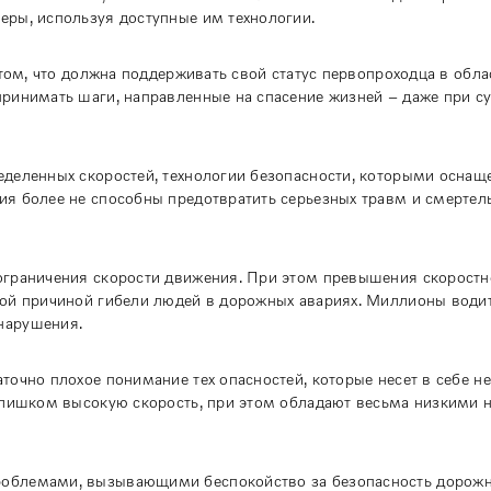
ры, используя доступные им технологии.
 том, что должна поддерживать свой статус первопроходца в обла
принимать шаги, направленные на спасение жизней – даже при с
деленных скоростей, технологии безопасности, которыми оснащ
я более не способны предотвратить серьезных травм и смертел
ограничения скорости движения. При этом превышения скорост
той причиной гибели людей в дорожных авариях. Миллионы водит
нарушения.
точно плохое понимание тех опасностей, которые несет в себе 
 слишком высокую скорость, при этом обладают весьма низкими
роблемами, вызывающими беспокойство за безопасность дорож