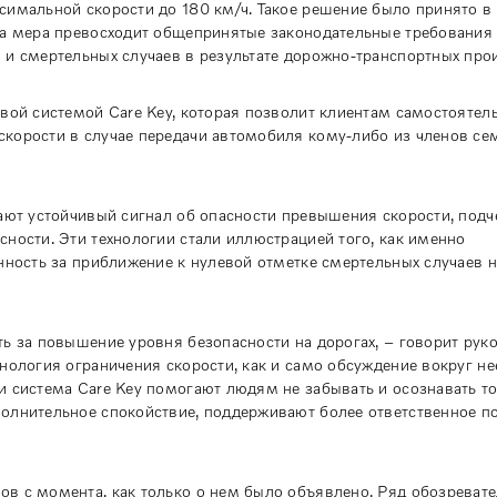
симальной скорости до 180 км/ч. Такое решение было принято в
та мера превосходит общепринятые законодательные требования
 и смертельных случаев в результате дорожно-транспортных про
вой системой Care Key, которая позволит клиентам самостоятел
корости в случае передачи автомобиля кому-либо из членов се
лают устойчивый сигнал об опасности превышения скорости, под
ности. Эти технологии стали иллюстрацией того, как именно
нность за приближение к нулевой отметке смертельных случаев н
ь за повышение уровня безопасности на дорогах, – говорит рук
нология ограничения скорости, как и само обсуждение вокруг не
 система Care Key помогают людям не забывать и осознавать то
олнительное спокойствие, поддерживают более ответственное п
в с момента, как только о нем было объявлено. Ряд обозреват