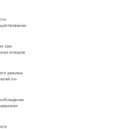
сти
уществовании
ен сам
ьных исходов
ного режима
елей по-
несоблюдение
 навыками
ного