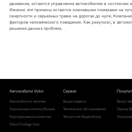
движения, остаются управление автомобилем в состоянии и
Именно эти причины остаются ключевыми помехами на пути
смертности и серьезных травм на дорогах до нуля. Компан
факторов человеческого поведения. Как результат, в автом
решение данных проблем.
Автомобили Volvo
Сервис
Покупа
Автомобили в наличии
Акции сервиса
Выкуп ав
Уникальные системы Вольво
Техническое обслуживание
Оценка Ва
Корпоративным клиентам
Технология Видеообзор
Электриф
Volvo Privilege Club