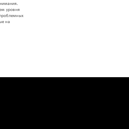
внимания.
щем уровня
 проблемных
ые на