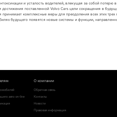
нтоксикации и усталость водителей, влекущая за собой потерю 
 достижения поставленной Volvo Cars цели сокращения в буду
ия принимает комплексные меры для преодоления всех этих трех
обилях будущего появятся новые системы и функции, направленн
телям
О компании
томобилей
Обратная связь
шего авто on-line
Контакты
икация
Новости
Правовая информация