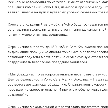
Все новые автомобили Volvo теперь имеют ограничение мак
обещания компании Volvo Cars, данного в прошлом году. Э
являясь шагом на пути к нулевому уровню серьезных травм
Кроме этого, каждый автомобиль Volvo будет оснащаться но
устанавливать дополнительные ограничения максимальной с
юным и менее опытным водителям.
Ограничение скорости до 180 км/ч и Care Key вместе посы
лидирующие позиции компании Volvo Cars в области безопас
автопроизводители могут взять на себя активную ответстве
поддерживать безопасное поведение водителей.
«Мы убеждены, что автопроизводитель несет ответственност
Центра безопасности Volvo Cars Малин Экхольм. – Наша тех
соответствуют данному убеждению. Ограничитель скорости и
превышение скорости опасно. И при этом обеспечивают доп
водителей».
Ограничение максимальной скорости стало предметом споро