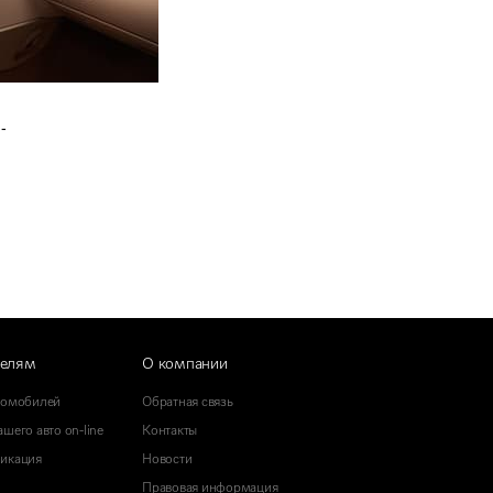
--
телям
О компании
томобилей
Обратная связь
шего авто on-line
Контакты
икация
Новости
Правовая информация