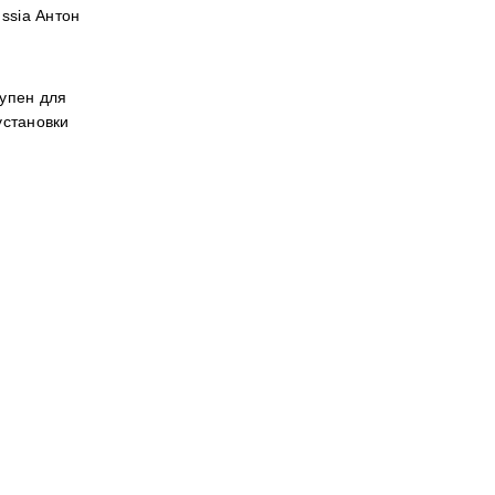
ssia Антон
тупен для
установки