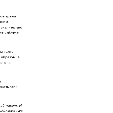
ное время
еским
 значительно
ет избежать
ом также
 образом, в
лючения
и
ежать этой
щий пакет. И
сэкономят 24%