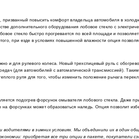
», призванный повысить комфорт владельца автомобиля в холод
естве дополнительного оборудования лобовое стекло с электрич
бовое стекло быстро прогревается по всей площади и позволяет
 этого, при езде в условиях повышенной влажности опция позволя
ожно и для рулевого колеса. Новый трехспицевый руль с обогрев
едач (для автомобилей с автоматической трансмиссией). Таким
 теплого руля для того, чтобы изменить положение рычага перек
ляется подогрев форсунок омывателя лобового стекла. Даже пр
 на форсунках может образоваться наледь. Опция позволит изб
 водителями в зимних условиях. Мы объединили их в один об
ю экономии: приобретая все три опции в пакете, покупатели 