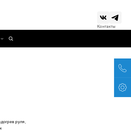
Контакты
догрев руля,
х