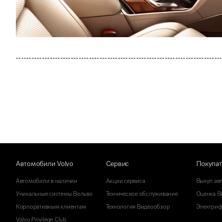
------------------------------------------------------------------------------
Автомобили Volvo
Сервис
Покупа
Автомобили в наличии
Акции сервиса
Выкуп ав
Уникальные системы Вольво
Техническое обслуживание
Оценка Ва
Корпоративным клиентам
Технология Видеообзор
Электриф
Volvo Privilege Club