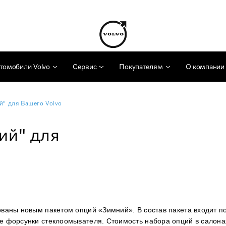
томобили Volvo
Сервис
Покупателям
О компании
й" для Вашего Volvo
ий" для
ованы новым пакетом опций «Зимний». В состав пакета входит по
ые форсунки стеклоомывателя. Cтоимость набора опций в салона