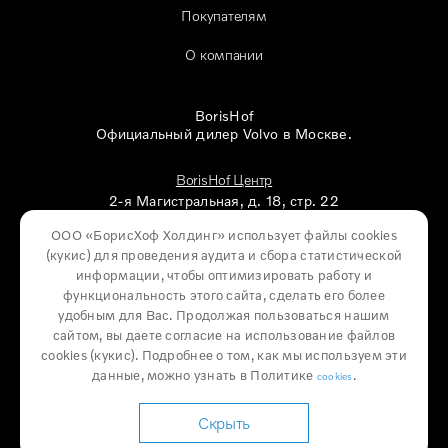
Покупателям
О компании
BorisHof
Официальный дилер Volvo в Москве.
BorisHof Центр
2-я Магистральная, д. 18, стр. 22
ООО «БорисХоф Холдинг» использует файлы cookies
BorisHof Восток
(кукиc) для проведения аудита и сбора статистической
Балашиха, микрорайон ЦОВБ, д. 21
информации, чтобы оптимизировать работу и
функциональность этого сайта, сделать его более
удобным для Вас. Продолжая пользоваться нашим
сайтом, вы даете согласие на использование файлов
cookies (кукиc). Подробнее о том, как мы используем эти
Карта сайта
данные, можно узнать в Политике
.
cookies
Юридическая информация
Скрыть
Конфиденциальность и персональные данные