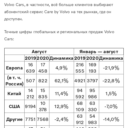
Volvo Cars, в частности, всё больше клиентов выбирают
абонентский сервис Care by Volvo на тех рынках, где он
доступен.
Точные цифры глобальных и региональных продаж Volvo
Cars:
Август
Январь — август
2019
2020
Динамика
2019
2020
Динамика
16
17
216
169
Европа
4,9%
-21,9%
639
458
555
193
(в т. ч.
507
822
62,1%
4921
3797
-22,8%
Россия)
14
15
94
95
Китай
11,4%
1,5%
212
835
592
986
10
68
63
США
9194
12,9%
-7,0%
378
109
330
63
54
Другие
7751
7568
-2,4%
-14,0%
912
983