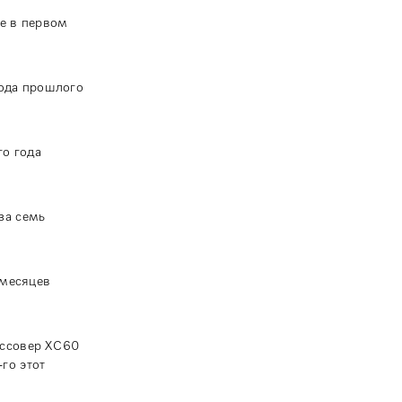
е в первом
иода прошлого
го года
за семь
 месяцев
оссовер XC60
го этот