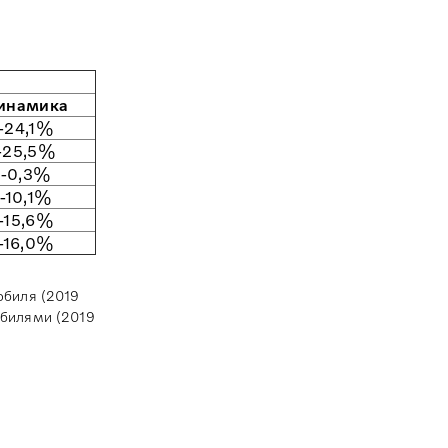
инамика
-24,1%
-25,5%
-0,3%
-10,1%
-15,6%
-16,0%
обиля (2019
обилями (2019