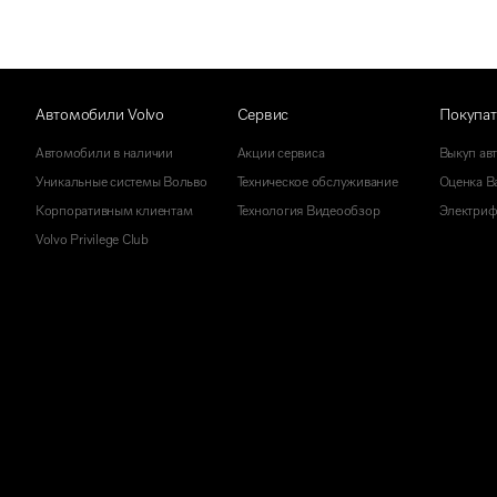
Автомобили Volvo
Сервис
Покупа
Автомобили в наличии
Акции сервиса
Выкуп ав
Уникальные системы Вольво
Техническое обслуживание
Оценка Ва
Корпоративным клиентам
Технология Видеообзор
Электриф
Volvo Privilege Club