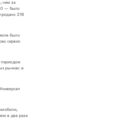
, чем за
60 — было
продано 218
-июле было
рез сервис
м периодом
ых рынках: в
 Универсал
омобили,
ем в два раза