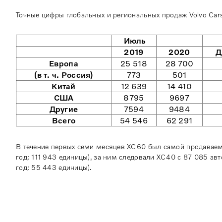
Точные цифры глобальных и региональных продаж Volvo Car
Июль
2019
2020
Д
Европа
25 518
28 700
(в т. ч. Россия)
773
501
Китай
12 639
14 410
США
8795
9697
Другие
7594
9484
Всего
54 546
62 291
В течение первых семи месяцев XC60 был самой продава
год: 111 943 единицы), за ним следовали XC40 с 87 085 а
год: 55 443 единицы).