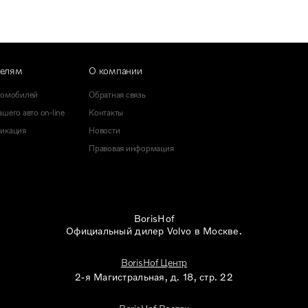
телям
О компании
томобилей
Обратная связь
шего авто on-line
Контакты
икация
Новости
Правовая информация
BorisHof
Официальный дилер Volvo в Москве.
BorisHof Центр
2-я Магистральная, д. 18, стр. 22