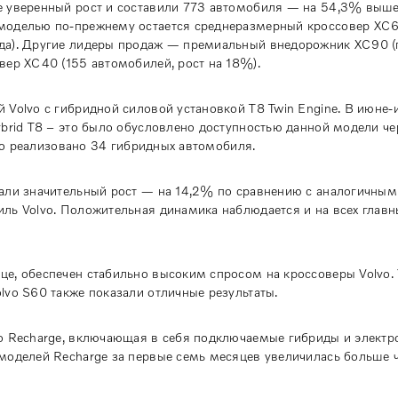
е уверенный рост и составили 773 автомобиля — на 54,3% выше
 моделью по-прежнему остается среднеразмерный кроссовер XC
да). Другие лидеры продаж — премиальный внедорожник XC90 (
вер XC40 (155 автомобилей, рост на 18%).
 Volvo с гибридной силовой установкой T8 Twin Engine. В июне
brid T8 – это было обусловлено доступностью данной модели че
ыло реализовано 34 гибридных автомобиля.
зали значительный рост — на 14,2% по сравнению с аналогичны
ль Volvo. Положительная динамика наблюдается и на всех главн
е, обеспечен стабильно высоким спросом на кроссоверы Volvo.
lvo S60 также показали отличные результаты.
vo Recharge, включающая в себя подключаемые гибриды и электр
моделей Recharge за первые семь месяцев увеличилась больше ч