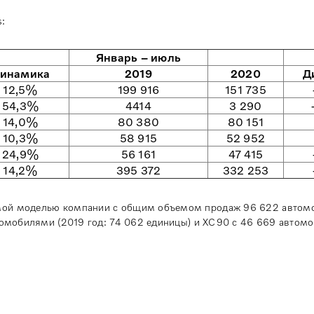
s:
Январь – июль
инамика
2019
2020
Д
12,5%
199 916
151 735
54,3%
4414
3 290
14,0%
80 380
80 151
10,3%
58 915
52 952
24,9%
56 161
47 415
14,2%
395 372
332 253
емой моделью компании с общим объемом продаж 96 622 автом
втомобилями (2019 год: 74 062 единицы) и XC90 с 46 669 автом