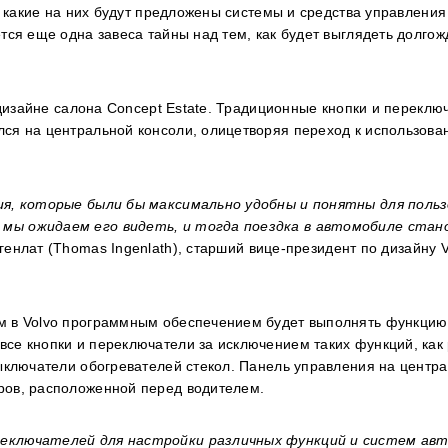
 и какие на них будут предложены системы и средства управлени
ется еще одна завеса тайны над тем, как будет выглядеть долго
в дизайне салона Concept Estate. Традиционные кнопки и переклю
лся на центральной консоли, олицетворяя переход к использов
ния, которые были бы максимально удобны и понятны для поль
 мы ожидаем его видеть, и тогда поездка в автомобиле стан
генлат (
Thomas
Ingenlath
), старший вице-президент по дизайну
V
м в Volvo программным обеспечением будет выполнять функцию
се кнопки и переключатели за исключением таких функций, как
выключатели обогревателей стекол. Панель управления на центр
ров, расположенной перед водителем.
реключателей для настройки различных функций и систем ав