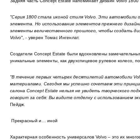
Задняя часть Concept Estate напоминает дизайн Volvo 1800
"Серия 1800 стала иконой стиля
Volvo
. Эти автомобили 
элемента. Но использование элементов прежнего дизайна
элементы величественного прошлого, чтобы создать ди
Volvo
",
- уверен
Томас Ингенлат.
Создатели Concept Estate были вдохновлены замечательным
уникальные элементы, как двухспицевое рулевое колесо, 
"В течение первых четырех десятилетий автомобили
Vo
материалами. Сегодня мы успешно сочетаем эти принци
салона
Concept
Estate
нельзя не увидеть творческого под
говорит за себя: Вы видите отделку с использованием э
Пейдж.
Прекрасный и… иной
Характерная особенность универсалов Volvo – это их мно