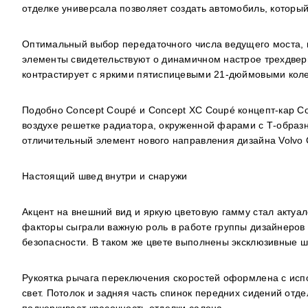
отделке универсала позволяет создать автомобиль, которы
Оптимальный выбор передаточного числа ведущего моста, 
элементы свидетельствуют о динамичном настрое трехдверн
контрастирует с яркими пятиспицевыми 21-дюймовыми кол
Подобно Concept Coupé и Concept XC Coupé концепт-кар Con
воздухе решетке радиатора, окруженной фарами с Т-образ
отличительный элемент нового направления дизайна Volvo 
Настоящий швед внутри и снаружи
Акцент на внешний вид и яркую цветовую гамму стал актуа
факторы сыграли важную роль в работе группы дизайнеров
безопасности. В таком же цвете выполнены эксклюзивные ш
Рукоятка рычага переключения скоростей оформлена с испо
свет. Потолок и задняя часть спинок передних сидений от