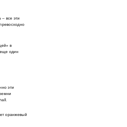
 – все эти
 превосходно
щей» в
 еще один
нно эти
 ремни
all.
ает оранжевый