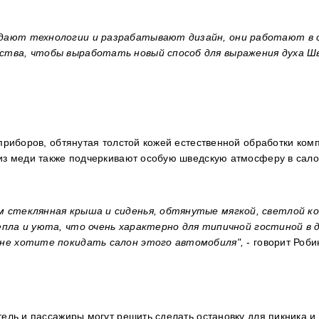
здают технологии и разрабатывают дизайн, они работают в 
ства, чтобы выработать новый способ для выражения духа Шв
приборов, обтянутая толстой кожей естественной обработки комп
 из меди также подчеркивают особую шведскую атмосферу в сало
м стеклянная крыша и сиденья, обтянутые мягкой, светлой к
пла и уюта, что очень характерно для типичной гостиной в 
 не хотите покидать салон этого автомобиля",
- говорит
Роби
ель и пассажиры могут решить сделать остановку для пикника и 