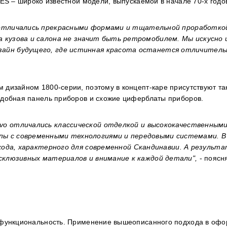
 ES – широко известной модели, выпускаемой в начале 70-х годо
отличались прекрасными формами и тщательной проработко
 кузова и салона не значит быть ретромобилем. Мы искусно 
зайн будущего, где истинная красота останется отличител
 дизайном 1800-серии, поэтому в концепт-каре присутствуют та
подобная панель приборов и схожие циферблаты приборов.
lvo
отличались классической отделкой и высококачественным
пы с современными технологиями и передовыми системами. 
хода, характерного для современной Скандинавии. А результа
ксклюзивных материалов и внимание к каждой детали",
- поясн
гофункциональность. Применение вышеописанного подхода в оф