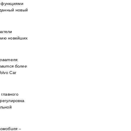
я функциями
жданный новый
чатели
анию новейших
зователя.
овится более
olvo
Car
 главного
 регулировка
альной
томобиля –