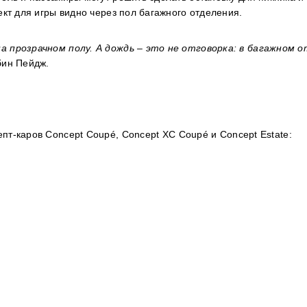
ект для игры видно через пол багажного отделения.
а прозрачном полу. А дождь – это не отговорка: в багажном 
бин Пейдж.
епт-каров
Concept
Coup
é,
Concept
XC
Coup
é и
Concept
Estate
: