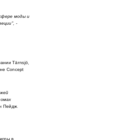
сфере моды и
еции",
-
ании Tärnsjö,
не Concept
ожей
домах
н Пейдж.
игры в