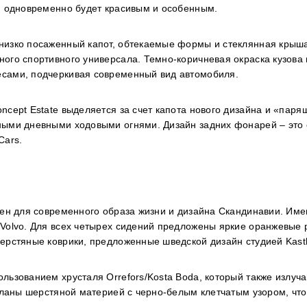
й одновременно будет красивым и особенным.
низко посаженный капот, обтекаемые формы и стеклянная крыша
ого спортивного универсала. Темно-коричневая окраска кузова
есами, подчеркивая современный вид автомобиля.
cept Estate выделяется за счет капота нового дизайна и «паря
ными дневными ходовыми огнями. Дизайн задних фонарей – это
Cars.
лен для современного образа жизни и дизайна Скандинавии. Име
 Volvo. Для всех четырех сидений предложены яркие оранжевые
ерстяные коврики, предложенные шведской дизайн студией Kasth
льзованием хрусталя Orrefors/Kosta Boda, который также излуч
деланы шерстяной материей с черно-белым клетчатым узором, что