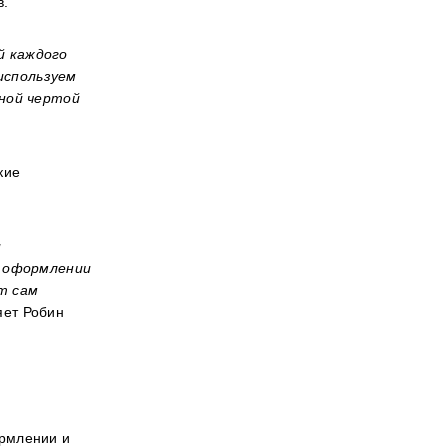
в.
й каждого
используем
ьной чертой
кие
и
В оформлении
т сам
яет
Робин
ормлении и