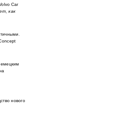
Volvo
Car
ет, как
ктичными.
Concept
немецким
на
ство нового