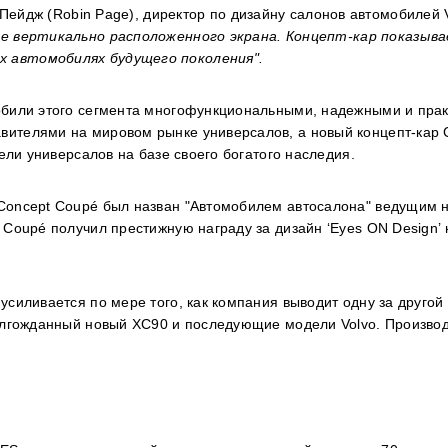
Пейдж (
Robin
Page
), директор по дизайну салонов автомобилей
е вертикально расположенного экрана. Концепт-кар показыва
 автомобилях будущего поколения".
обили этого сегмента многофункциональными, надежными и пра
ителями на мировом рынке универсалов, а новый концепт-кар 
ели универсалов на базе своего богатого наследия.
 Concept Coupé был назван "Автомобилем автосалона" ведущим 
 Coupé получил престижную награду за дизайн ‘Eyes ON Design’ 
силивается по мере того, как компания выводит одну за другой
олгожданный новый XC90 и последующие модели Volvo. Производ