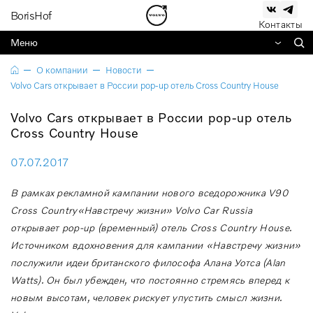
BorisHof
Контакты
Меню
О компании
Новости
Volvo Cars открывает в России pop-up отель Cross Country House
Volvo Cars открывает в России pop-up отель
Cross Country House
07.07.2017
В
рамках
рекламной
кампании
нового
вседорожника
V
90
Cross
Country
«
Навстречу
жизни
» Volvo Car
Russia
открывает
pop
-
up
(
временный
)
отель
Cross Country House.
Источником вдохновения для кампании «Навстречу жизни»
послужили идеи британского философа Алана Уотса (Alan
Watts). Он был убежден, что постоянно стремясь вперед к
новым высотам, человек рискует упустить смысл жизни.