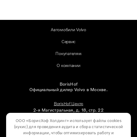
Автомобили Volvo
Сервис
Покупателям
О компании
BorisHof
Официальный дилер Volvo в Москве.
BorisHof Центр
2-я Магистральная, д. 18, стр. 22
ООО «БорисХоф Холдинг» использует файлы cookies
BorisHof Восток
(кукиc) для проведения аудита и сбора статистической
Балашиха, микрорайон ЦОВБ, д. 21
информации, чтобы оптимизировать работу и