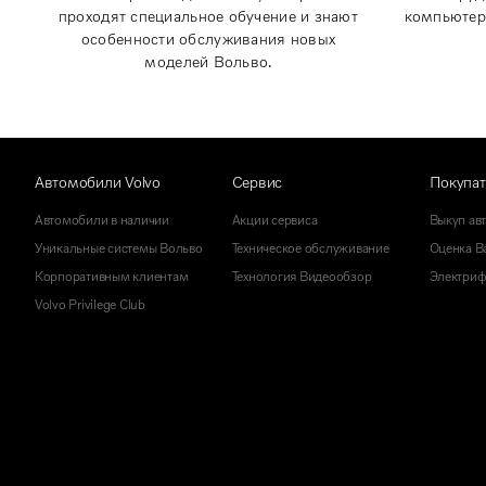
проходят специальное обучение и знают
компьютер
особенности обслуживания новых
моделей Вольво.
Автомобили Volvo
Сервис
Покупа
Автомобили в наличии
Акции сервиса
Выкуп ав
Уникальные системы Вольво
Техническое обслуживание
Оценка Ва
Корпоративным клиентам
Технология Видеообзор
Электриф
Volvo Privilege Club