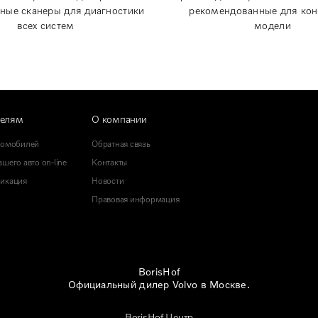
ные сканеры для диагностики
рекомендованные для кон
всех систем
модели
телям
О компании
томобилей
Обратная связь
шего авто on-line
Контакты
икация
Новости
Правовая информация
BorisHof
Официальный дилер Volvo в Москве.
BorisHof Центр