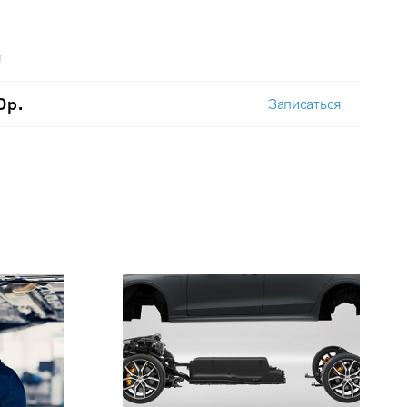
т
0р.
Записаться